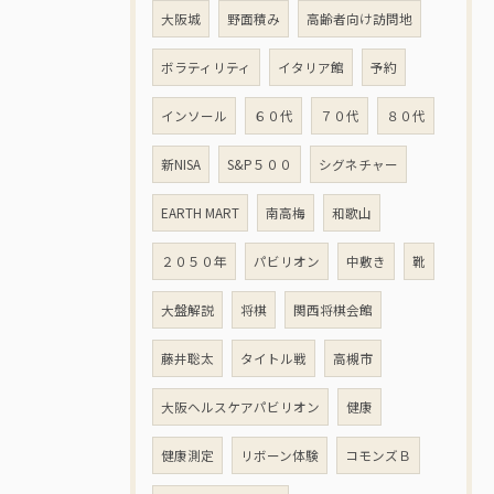
大阪城
野面積み
高齢者向け訪問地
ボラティリティ
イタリア館
予約
インソール
６０代
７０代
８０代
新NISA
S&P５００
シグネチャー
EARTH MART
南高梅
和歌山
２０５０年
パビリオン
中敷き
靴
大盤解説
将棋
関西将棋会館
藤井聡太
タイトル戦
高槻市
大阪ヘルスケアパビリオン
健康
健康測定
リボーン体験
コモンズＢ