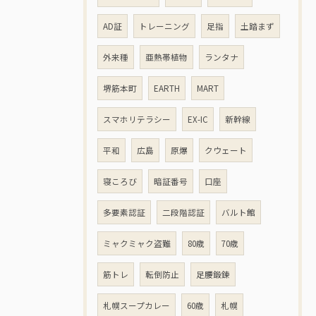
AD証
トレーニング
足指
土踏まず
外来種
亜熱帯植物
ランタナ
堺筋本町
EARTH
MART
スマホリテラシー
EX-IC
新幹線
平和
広島
原爆
クウェート
寝ころび
暗証番号
口座
多要素認証
二段階認証
バルト館
ミャクミャク盗難
80歳
70歳
筋トレ
転倒防止
足腰鍛錬
札幌スープカレー
60歳
札幌