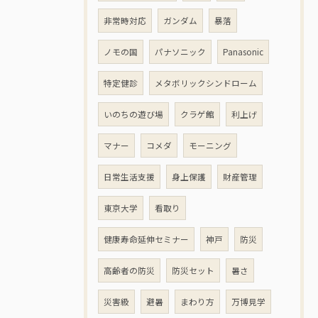
非常時対応
ガンダム
暴落
ノモの国
パナソニック
Panasonic
特定健診
メタボリックシンドローム
いのちの遊び場
クラゲ館
利上げ
マナー
コメダ
モーニング
日常生活支援
身上保護
財産管理
東京大学
看取り
健康寿命延伸セミナー
神戸
防災
高齢者の防災
防災セット
暑さ
災害級
避暑
まわり方
万博見学