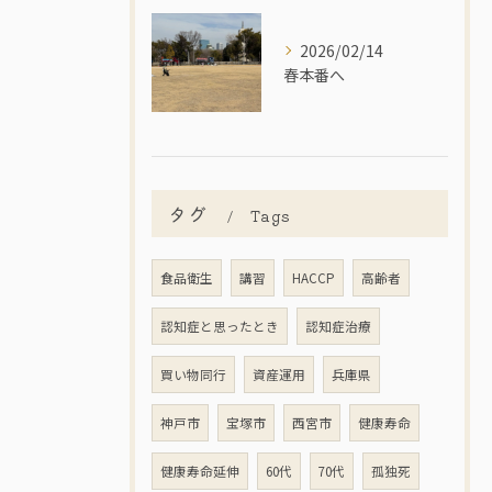
2026/02/14
春本番へ
タグ
Tags
食品衛生
講習
HACCP
高齢者
認知症と思ったとき
認知症治療
買い物同行
資産運用
兵庫県
神戸市
宝塚市
西宮市
健康寿命
健康寿命延伸
60代
70代
孤独死