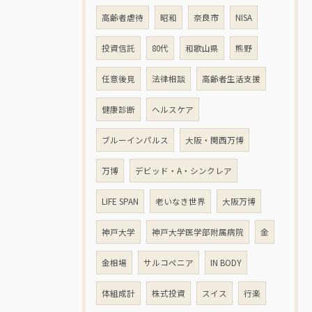
高齢者虐待
昭和
奈良市
NISA
投資信託
80代
和歌山県
熊野
任意後見
法律相談
高齢者生活支援
健康診断
ヘルスケア
ブルーインパルス
大阪・関西万博
万博
デビッド・A・シンクレア
LIFE SPAN
老いなき世界
大阪万博
神戸大学
神戸大学医学部附属病院
金
金相場
サルコペニア
IN BODY
体組成計
株式投資
スイス
行楽