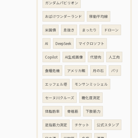
ガンダムパビリオン
おばけワンダーランド
移動平均線
米国債
息抜き
まったり
ドローン
AI
DeepSeek
マイクロソフト
Copilot
AI生成画像
代替肉
人工肉
食糧危機
アメリカ館
月の石
パリ
エッフェル塔
モンサンミッシェル
セーヌ川クルーズ
糖化度測定
体脂肪率
骨格筋
下肢筋力
足指筋力測定
チケット
公式スタンプ