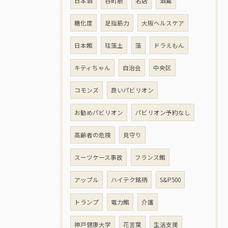
日本酒
谷町筋
名店
酒蔵
糖化度
足指筋力
大阪ヘルスケア
日本館
珪藻土
藻
ドラえもん
キティちゃん
自治会
中央区
コモンズ
良いパビリオン
お勧めパビリオン
パビリオン予約なし
高齢者の危険
見守り
スーツケース事故
フランス館
アップル
ハイテク銘柄
S&P500
トランプ
電力館
介護
神戸健康大学
花言葉
生活支援