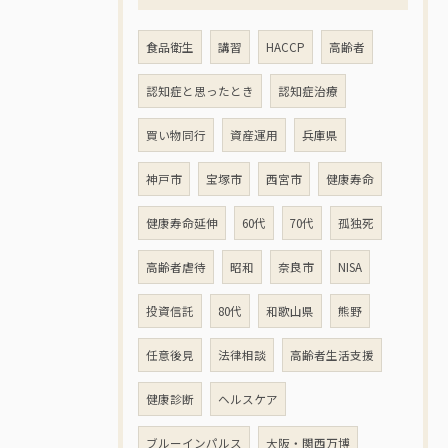
食品衛生
講習
HACCP
高齢者
認知症と思ったとき
認知症治療
買い物同行
資産運用
兵庫県
神戸市
宝塚市
西宮市
健康寿命
健康寿命延伸
60代
70代
孤独死
高齢者虐待
昭和
奈良市
NISA
投資信託
80代
和歌山県
熊野
任意後見
法律相談
高齢者生活支援
健康診断
ヘルスケア
ブルーインパルス
大阪・関西万博