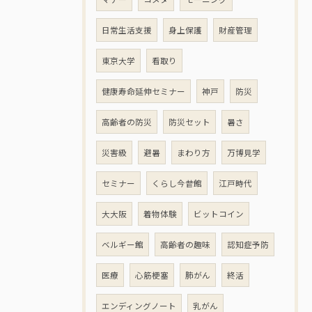
日常生活支援
身上保護
財産管理
東京大学
看取り
健康寿命延伸セミナー
神戸
防災
高齢者の防災
防災セット
暑さ
災害級
避暑
まわり方
万博見学
セミナー
くらし今昔館
江戸時代
大大阪
着物体験
ビットコイン
ベルギー館
高齢者の趣味
認知症予防
医療
心筋梗塞
肺がん
終活
エンディングノート
乳がん