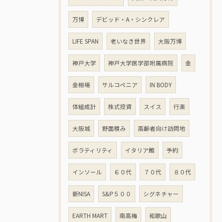
万博
デビッド・A・シンクレア
LIFE SPAN
老いなき世界
大阪万博
神戸大学
神戸大学医学部附属病院
金
金相場
サルコペニア
IN BODY
体組成計
株式投資
スイス
行楽
大阪城
野面積み
高齢者向け訪問地
ボラティリティ
イタリア館
予約
インソール
６０代
７０代
８０代
新NISA
S&P５００
シグネチャー
EARTH MART
南高梅
和歌山