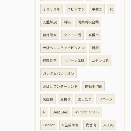
２０５０年
パビリオン
中敷き
靴
大盤解説
将棋
関西将棋会館
藤井聡太
タイトル戦
高槻市
大阪ヘルスケアパビリオン
健康
健康測定
リボーン体験
コモンズＢ
ガンダムパビリオン
おばけワンダーランド
移動平均線
米国債
息抜き
まったり
ドローン
AI
DeepSeek
マイクロソフト
Copilot
AI生成画像
代替肉
人工肉