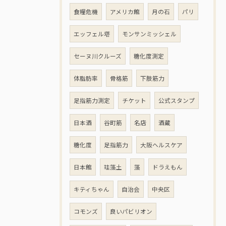
食糧危機
アメリカ館
月の石
パリ
エッフェル塔
モンサンミッシェル
セーヌ川クルーズ
糖化度測定
体脂肪率
骨格筋
下肢筋力
足指筋力測定
チケット
公式スタンプ
日本酒
谷町筋
名店
酒蔵
糖化度
足指筋力
大阪ヘルスケア
日本館
珪藻土
藻
ドラえもん
キティちゃん
自治会
中央区
コモンズ
良いパビリオン