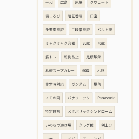
平和
広島
原爆
クウェート
寝ころび
暗証番号
口座
多要素認証
二段階認証
バルト館
ミャクミャク盗難
80歳
70歳
筋トレ
転倒防止
足腰鍛錬
札幌スープカレー
60歳
札幌
非常時対応
ガンダム
暴落
ノモの国
パナソニック
Panasonic
特定健診
メタボリックシンドローム
いのちの遊び場
クラゲ館
利上げ
マナー
コメダ
モーニング