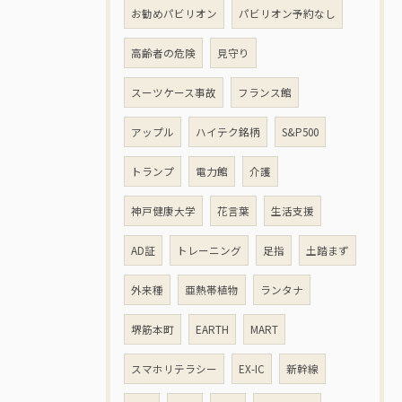
お勧めパビリオン
パビリオン予約なし
高齢者の危険
見守り
スーツケース事故
フランス館
アップル
ハイテク銘柄
S&P500
トランプ
電力館
介護
神戸健康大学
花言葉
生活支援
AD証
トレーニング
足指
土踏まず
外来種
亜熱帯植物
ランタナ
堺筋本町
EARTH
MART
スマホリテラシー
EX-IC
新幹線