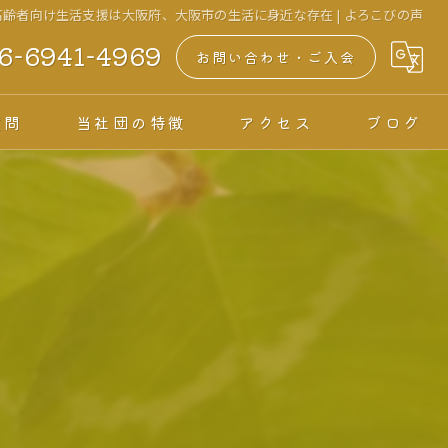
 高齢者向け生活支援は大阪府、大阪市の生活に身近な存在 | よろこびの声
6-6941-4969
お問い合わせ・ご入会
質問
当社団の特徴
アクセス
ブログ
老後
高齢者
サポート
身元保証
見守り